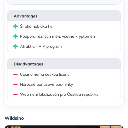
Advantages
Široká nabídka her
Podpora různých měn, včetně kryptoměn
Atraktivní VIP program
Disadvantages
Casino nemá českou licenci
Náročné bonusové podmínky
Web není lokalizován pro Českou republiku
Wildsino