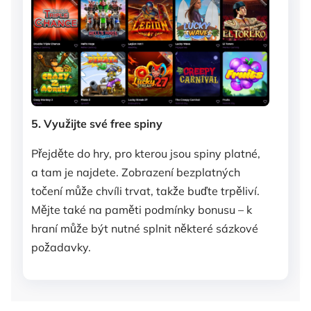
5. Využijte své free spiny
Přejděte do hry, pro kterou jsou spiny platné,
a tam je najdete. Zobrazení bezplatných
točení může chvíli trvat, takže buďte trpěliví.
Mějte také na paměti podmínky bonusu – k
hraní může být nutné splnit některé sázkové
požadavky.