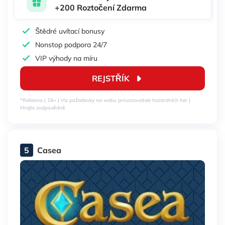
+200 Roztočení Zdarma
Štědré uvítací bonusy
Nonstop podpora 24/7
VIP výhody na míru
REJSTŘÍK
*Reklama | 18+ | Viz požadavky na webu provozovatele hazardních her |
Hrajte zodpovědně
5
Casea