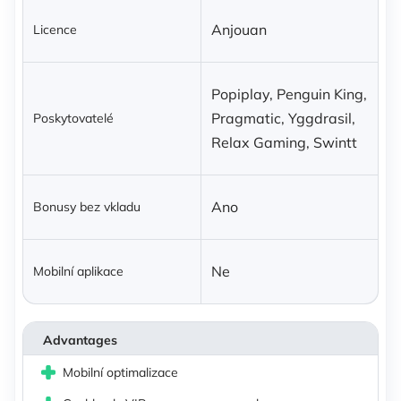
Anjouan
Licence
Popiplay, Penguin King,
Pragmatic, Yggdrasil,
Poskytovatelé
Relax Gaming, Swintt
Ano
Bonusy bez vkladu
Ne
Mobilní aplikace
Advantages
Mobilní optimalizace