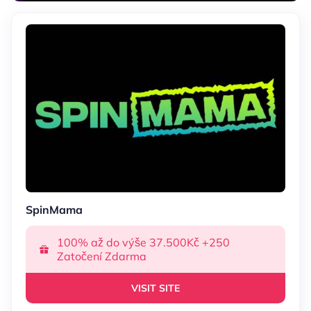
SpinMama
100% až do výše 37.500Kč +250
Zatočení Zdarma
VISIT SITE