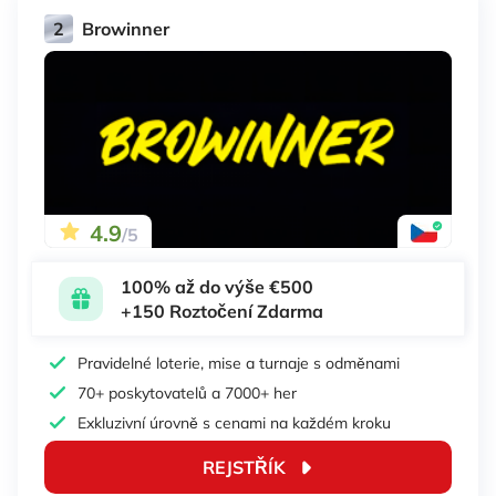
2
Browinner
4.9
/5
100% až do výše €500
+150 Roztočení Zdarma
Pravidelné loterie, mise a turnaje s odměnami
70+ poskytovatelů a 7000+ her
Exkluzivní úrovně s cenami na každém kroku
REJSTŘÍK