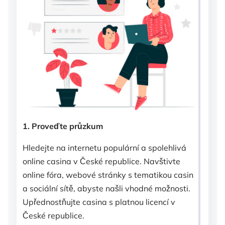
1. Proveďte průzkum
Hledejte na internetu populární a spolehlivá
online casina v České republice. Navštivte
online fóra, webové stránky s tematikou casin
a sociální sítě, abyste našli vhodné možnosti.
Upřednostňujte casina s platnou licencí v
České republice.