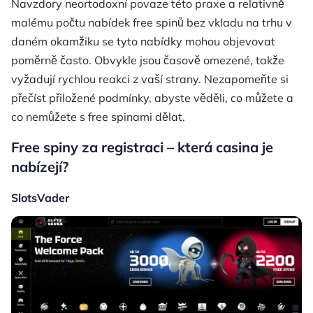
Navzdory neortodoxní povaze této praxe a relativně
malému počtu nabídek free spinů bez vkladu na trhu v
daném okamžiku se tyto nabídky mohou objevovat
poměrně často. Obvykle jsou časově omezené, takže
vyžadují rychlou reakci z vaší strany. Nezapomeňte si
přečíst přiložené podmínky, abyste věděli, co můžete a
co nemůžete s free spinami dělat.
Free spiny za registraci – která casina je
nabízejí?
SlotsVader