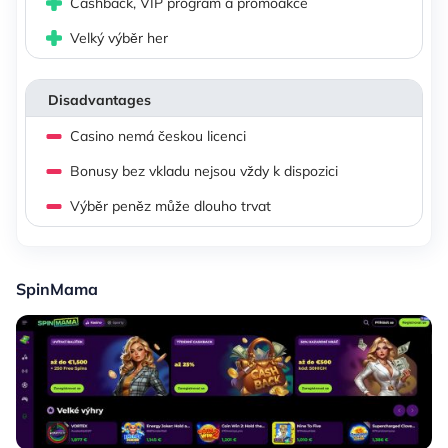
Cashback, VIP program a promoakce
Velký výběr her
Disadvantages
Casino nemá českou licenci
Bonusy bez vkladu nejsou vždy k dispozici
Výběr peněz může dlouho trvat
SpinMama