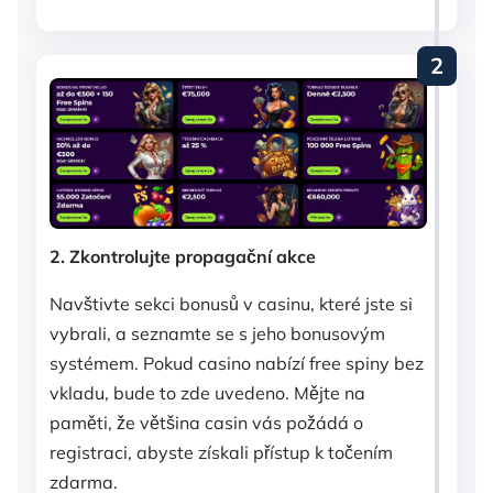
2
2. Zkontrolujte propagační akce
Navštivte sekci bonusů v casinu, které jste si
vybrali, a seznamte se s jeho bonusovým
systémem. Pokud casino nabízí free spiny bez
vkladu, bude to zde uvedeno. Mějte na
paměti, že většina casin vás požádá o
registraci, abyste získali přístup k točením
zdarma.