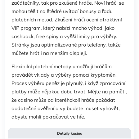
začátečníky, tak pro zkušené hráče. Noví hráči se
mohou těšit na štědré uvítací bonusy a řadu
platebních metod. Zkušení hráči ocení atraktivní
VIP program, který nabízí mnoho výhod, jako
cashback, free spiny a vyšší limity pro výběry.
Stránky jsou optimalizované pro telefony, takže
můžete hrát i na menším displeji.
Flexibilní platební metody umožňují hráčům
provádět vklady a výběry pomocí kryptoměn.
Proces výběru peněz je plynulý, i když zpracování
platby může nějakou dobu trvat. Mějte na paměti,
že casino může od kteréhokoli hráče požádat
dodatečné ověření a vy budete muset vyhovět,
abyste mohli pokračovat ve hře.
Detaily kasina