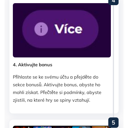
4
4. Aktivujte bonus
Přihlaste se ke svému účtu a přejděte do
sekce bonusů. Aktivujte bonus, abyste ho
mohli získat. Přečtěte si podmínky, abyste
zjistili, na které hry se spiny vztahují.
5