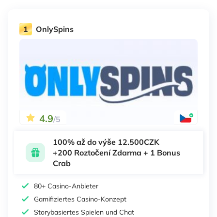
1
OnlySpins
4.9
/5
100% až do výše 12.500CZK
+200 Roztočení Zdarma + 1 Bonus
Crab
80+ Casino-Anbieter
Gamifiziertes Casino-Konzept
Storybasiertes Spielen und Chat