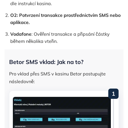
dle instrukcí kasina.
O2: Potvrzení transakce prostřednictvím SMS nebo
aplikace.
Vodafone
: Ověření transakce a připsání částky
během několika vteřin.
Betor SMS vklad: Jak na to?
Pro vklad přes SMS v kasinu Betor postupujte
následovně:
1