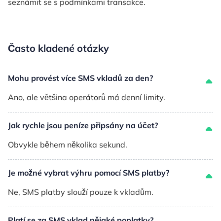
seznámit se s podmínkami transakce.
Často kladené otázky
Mohu provést více SMS vkladů za den?
Ano, ale většina operátorů má denní limity.
Jak rychle jsou peníze připsány na účet?
Obvykle během několika sekund.
Je možné vybrat výhru pomocí SMS platby?
Ne, SMS platby slouží pouze k vkladům.
Platí se za SMS vklad nějaké poplatky?