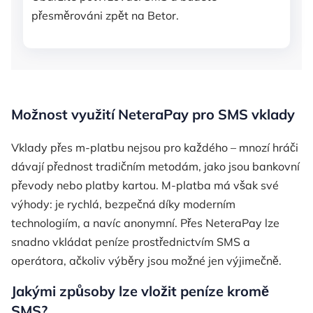
přesměrováni zpět na Betor.
Možnost využití NeteraPay pro SMS vklady
Vklady přes m-platbu nejsou pro každého – mnozí hráči
dávají přednost tradičním metodám, jako jsou bankovní
převody nebo platby kartou. M-platba má však své
výhody: je rychlá, bezpečná díky moderním
technologiím, a navíc anonymní. Přes NeteraPay lze
snadno vkládat peníze prostřednictvím SMS a
operátora, ačkoliv výběry jsou možné jen výjimečně.
Jakými způsoby lze vložit peníze kromě
SMS?