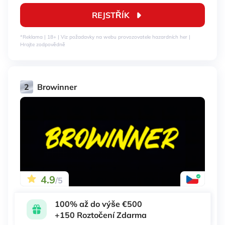
REJSTŘÍK
*Reklama | 18+ | Viz požadavky na webu provozovatele hazardních her |
Hrajte zodpovědně
2
Browinner
4.9
/5
100% až do výše €500
+150 Roztočení Zdarma