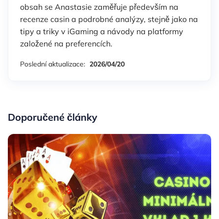
obsah se Anastasie zaměřuje především na
recenze casin a podrobné analýzy, stejně jako na
tipy a triky v iGaming a návody na platformy
založené na preferencích.
Poslední aktualizace:
2026/04/20
Doporučené články