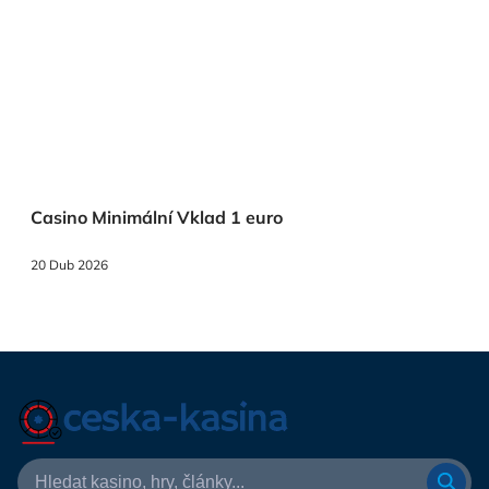
Casino Minimální Vklad 1 euro
20 Dub 2026