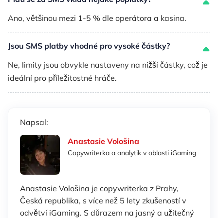
Ano, většinou mezi 1-5 % dle operátora a kasina.
Jsou SMS platby vhodné pro vysoké částky?
Ne, limity jsou obvykle nastaveny na nižší částky, což je
ideální pro příležitostné hráče.
Napsal:
Anastasie Vološina
Copywriterka a analytik v oblasti iGaming
Anastasie Vološina je copywriterka z Prahy,
Česká republika, s více než 5 lety zkušeností v
odvětví iGaming. S důrazem na jasný a užitečný