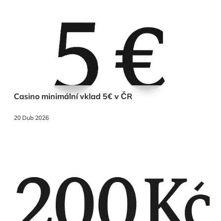
Casino minimální vklad 5€ v ČR
20 Dub 2026