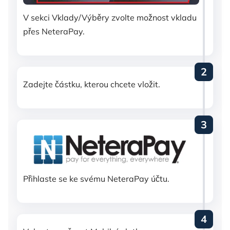
V sekci Vklady/Výběry zvolte možnost vkladu
přes NeteraPay.
2
Zadejte částku, kterou chcete vložit.
3
Přihlaste se ke svému NeteraPay účtu.
4