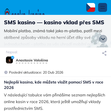
SMS kasino — kasino vklad přes SMS
Mobilní platba, známá také jako m-platba, patří mezi
oblíbené způsoby vkladu na herní účet díky své
jednoduchosti – platbu za vás uhradí mobilní operátor a
vy ji zaplatíte až s příštím vyúčtováním. V mnoha online
Napsal:
casinech však m-platby už nejsou podporovány,
Anastasie Vološina
výjimku tvoří Betor, SYNOT TIP, Grandwin a Forbes, a
nově také Tipsport, Chance a Maxa.
Poslední aktualizace:
20 Dub 2026
Nejlepší kasina, kde můžete vložit pomocí SMS v roce
2026
V následující tabulce vám přinášíme seznam nejlepších
online kasin v roce 2026, která ještě umožňují vklady
prostřednictvím SMS.