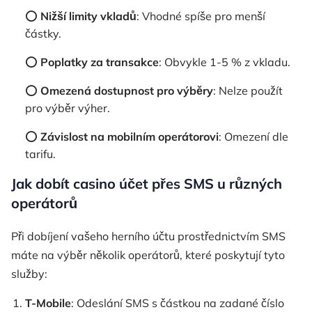
⭕
Nižší limity vkladů
: Vhodné spíše pro menší
částky.
⭕
Poplatky za transakce
: Obvykle 1-5 % z vkladu.
⭕
Omezená dostupnost pro výběry
: Nelze použít
pro výběr výher.
⭕
Závislost na mobilním operátorovi
: Omezení dle
tarifu.
Jak dobít casino účet přes SMS u různých
operátorů
Při dobíjení vašeho herního účtu prostřednictvím SMS
máte na výběr několik operátorů, které poskytují tyto
služby:
T-Mobile
: Odeslání SMS s částkou na zadané číslo